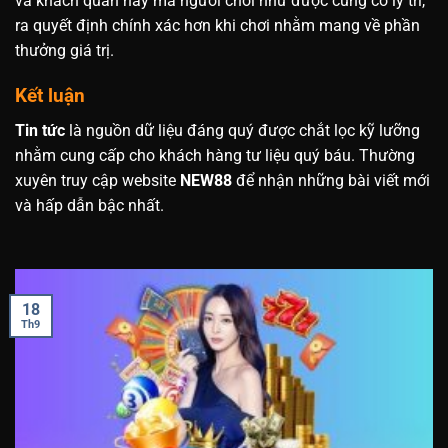
và khách quan này mà người chơi như được củng cố lý trí,
ra quyết định chính xác hơn khi chơi nhằm mang về phần
thưởng giá trị.
Kết luận
Tin tức
là nguồn dữ liệu đáng quý được chắt lọc kỹ lưỡng
nhằm cung cấp cho khách hàng tư liệu quý báu. Thường
xuyên truy cập website
NEW88
để nhận những bài viết mới
và hấp dẫn bậc nhất.
18
Th9