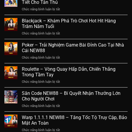
Tiết Cho Tân Thủ
–
ở
Chức năng bình luận bị tắt
Lựa
NEW88
Chọn
Uy
Blackjack – Khám Phá Trò Chơi Hot Hit Hàng
Cá
Tín
Cược
Trăm Năm Tuổi
Không?
Thể
ở
Chức năng bình luận bị tắt
–
Thao
Blackjack
Thông
Hot
–
Poker – Trải Nghiệm Game Bài Đỉnh Cao Tại Nhà
Tin
Hit
Khám
Giải
Cái NEW88
Cho
Phá
Đáp
Mọi
ở
Chức năng bình luận bị tắt
Trò
Chi
Nhà
Poker
Chơi
Tiết
–
Roulette – Vòng Quay Hấp Dẫn, Chiến Thắng
Hot
Cho
Trải
Hit
Trong Tầm Tay
Tân
Nghiệm
Hàng
Thủ
ở
Chức năng bình luận bị tắt
Game
Trăm
Roulette
Bài
Năm
–
Săn Code NEW88 – Bí Quyết Nhận Thưởng Lớn
Đỉnh
Tuổi
Vòng
Cao
Cho Người Chơi
Quay
Tại
ở
Chức năng bình luận bị tắt
Hấp
Nhà
Săn
Dẫn,
Cái
Code
Warp 1.1.1.1 NEW88 – Tăng Tốc Tộ Truy Cập, Bảo
Chiến
NEW88
NEW88
Thắng
Mật An Toàn
–
Trong
ở
Chức năng bình luận bị tắt
Bí
Tầm