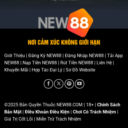
Giới Thiệu
|
Đăng Ký NEW88
|
Đăng Nhập NEW88
|
Tải App
NEW88
|
Nạp Tiền NEW88
|
Rút Tiền NEW88
|
Liên Hệ
|
Khuyến Mãi
| Hợp Tác Đại Lý |
Sơ Đồ Website
©2025 Bản Quyền Thuộc NEW88.COM | 18+ |
Chính Sách
Bảo Mật
|
Điều Khoản Điều Kiện
|
Chơi Có Trách Nhiệm
|
Giá Trị Cốt Lõi | Miễn Trừ Trách Nhiệm