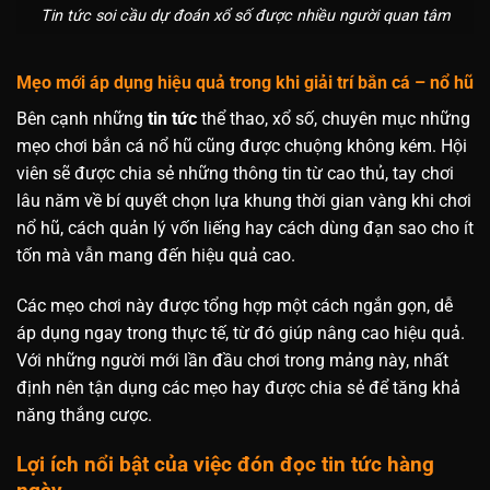
Tin tức soi cầu dự đoán xổ số được nhiều người quan tâm
Mẹo mới áp dụng hiệu quả trong khi giải trí bắn cá – nổ hũ
Bên cạnh những
tin tức
thể thao, xổ số, chuyên mục những
mẹo chơi bắn cá nổ hũ cũng được chuộng không kém. Hội
viên sẽ được chia sẻ những thông tin từ cao thủ, tay chơi
lâu năm về bí quyết chọn lựa khung thời gian vàng khi chơi
nổ hũ, cách quản lý vốn liếng hay cách dùng đạn sao cho ít
tốn mà vẫn mang đến hiệu quả cao.
Các mẹo chơi này được tổng hợp một cách ngắn gọn, dễ
áp dụng ngay trong thực tế, từ đó giúp nâng cao hiệu quả.
Với những người mới lần đầu chơi trong mảng này, nhất
định nên tận dụng các mẹo hay được chia sẻ để tăng khả
năng thắng cược.
Lợi ích nổi bật của việc đón đọc tin tức hàng