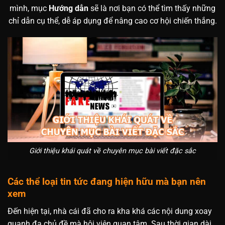
mình, mục
Hướng dẫn
sẽ là nơi bạn có thể tìm thấy những
chỉ dẫn cụ thể, dễ áp dụng để nâng cao cơ hội chiến thắng.
Giới thiệu khái quát về chuyên mục bài viết đặc sắc
Các thể loại tin tức đang hiện hữu mà bạn nên
xem
Đến hiện tại, nhà cái đã cho ra kha khá các nội dung xoay
quanh đa chủ đề mà hội viên quan tâm. Sau thời gian dài