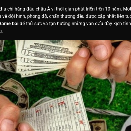
ịa chỉ hàng đầu châu Á vì thời gian phát triển trên 10 năm. Một
ề đội hình, phong độ, chấn thương đều được cập nhật liên tụ
Game bài
để thử sức và tận hưởng những ván đấu đầy kịch tín
g.