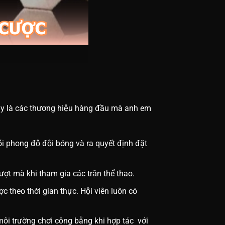
ây là các thương hiệu hàng đầu mà anh em
̃i phong độ đội bóng và ra quyết định đặt
mượt mà khi tham gia các trận thể thao.
c theo thời gian thực. Hội viên luôn có
 môi trường chơi công bằng khi hợp tác với