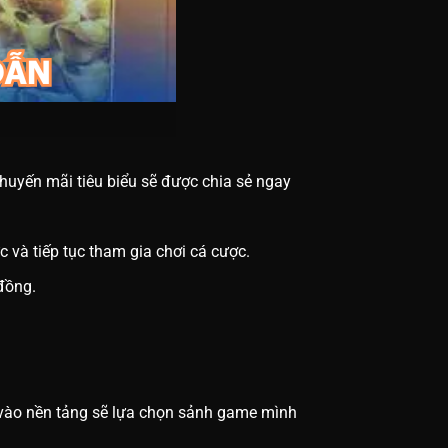
uyến mãi tiêu biểu sẽ được chia sẻ ngay
̣c và tiếp tục tham gia chơi cá cược.
đồng.
p vào nền tảng sẽ lựa chọn sảnh game mình