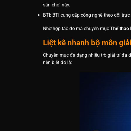
sân chơi này.
BTI: BTI cung cấp công nghệ theo dõi trực tiê
Nhờ hợp tác đó mà chuyên mục
Thể thao
Liệt kê nhanh bộ môn giải
Chuyên mục đa dạng nhiều trò giải trí đa d
nên biết đó là: