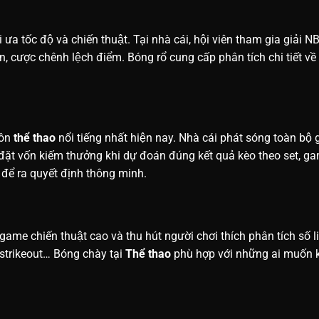
ưa tốc độ và chiến thuật. Tại nhà cái, hội viên tham gia giải NB
̣n, cược chênh lệch điểm. Bóng rổ cung cấp phân tích chi tiết về 
môn
thể thao
nổi tiếng nhất hiện nay. Nhà cái phát sóng toàn 
 vốn kiếm thưởng khi dự đoán đúng kết quả kèo theo set, game 
g để ra quyết định thông minh.
̀y, game chiến thuật cao và thu hút người chơi thích phân tích số l
n strikeout… Bóng chày tại
Thể thao
phù hợp với những ai muốn 