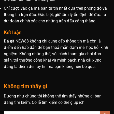
Chỉ cược vào gà mà bạn tự tin nhất dựa trên phong độ và
thông tin trận đấu. Đặc biệt, giữ tâm lý ổn định để đưa ra
dự đoán chính xác cho những trận đấu căng thẳng.
Kết luận
Đá gà
NEW88 không chỉ cung cấp thông tin mà còn là
điểm đến hấp dẫn để bạn thoả mãn đam mê, học hỏi kinh
nghiệm. Không những thế, với cách tham gia chơi đơn
giản, trả thưởng công khai và minh bạch, nhà cái xứng
đáng là điểm đến uy tín mà bạn không nên bỏ qua.
Không tìm thấy gì
Dường như chúng tôi không thể tìm thấy những gì bạn
đang tìm kiếm. Có lẽ tìm kiếm có thể giúp ích.