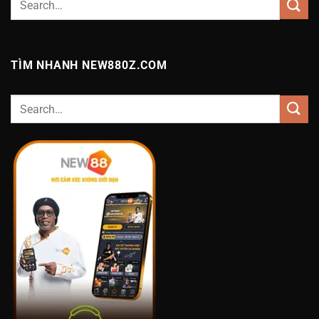
TÌM NHANH NEW880Z.COM