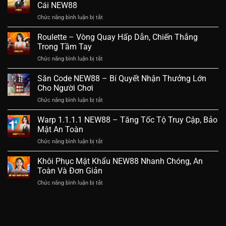
Khám
Giải
Cái NEW88
Cho
Phá
Đáp
Mọi
ở
Chức năng bình luận bị tắt
Trò
Chi
Nhà
Poker
Chơi
Tiết
–
Roulette – Vòng Quay Hấp Dẫn, Chiến Thắng
Hot
Cho
Trải
Hit
Trong Tầm Tay
Tân
Nghiệm
Hàng
Thủ
ở
Chức năng bình luận bị tắt
Game
Trăm
Roulette
Bài
Năm
–
Săn Code NEW88 – Bí Quyết Nhận Thưởng Lớn
Đỉnh
Tuổi
Vòng
Cao
Cho Người Chơi
Quay
Tại
ở
Chức năng bình luận bị tắt
Hấp
Nhà
Săn
Dẫn,
Cái
Code
Warp 1.1.1.1 NEW88 – Tăng Tốc Tộ Truy Cập, Bảo
Chiến
NEW88
NEW88
Thắng
Mật An Toàn
–
Trong
ở
Chức năng bình luận bị tắt
Bí
Tầm
Warp
Quyết
Tay
1.1.1.1
Khôi Phục Mật Khẩu NEW88 Nhanh Chóng, An
Nhận
NEW88
Thưởng
Toàn Và Đơn Giản
–
Lớn
ở
Chức năng bình luận bị tắt
Tăng
Cho
Khôi
Tốc
Người
Phục
Tộ
Chơi
Mật
Truy
Khẩu
Cập,
NEW88