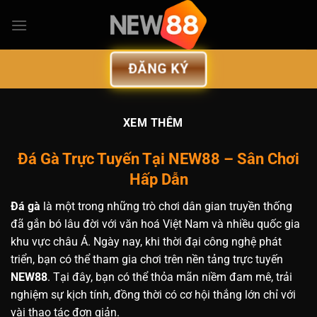
Bỏ
qua
nội
dung
ĐĂNG KÝ
XEM THÊM
Đá Gà Trực Tuyến Tại NEW88 – Sân Chơi
Hấp Dẫn
Đá gà
là một trong những trò chơi dân gian truyền thống
đã gắn bó lâu đời với văn hoá Việt Nam và nhiều quốc gia
khu vực châu Á. Ngày nay, khi thời đại công nghệ phát
triển, bạn có thể tham gia chơi trên nền tảng trực tuyến
NEW88
. Tại đây, bạn có thể thỏa mãn niềm đam mê, trải
nghiệm sự kịch tính, đồng thời có cơ hội thắng lớn chỉ với
vài thao tác đơn giản.