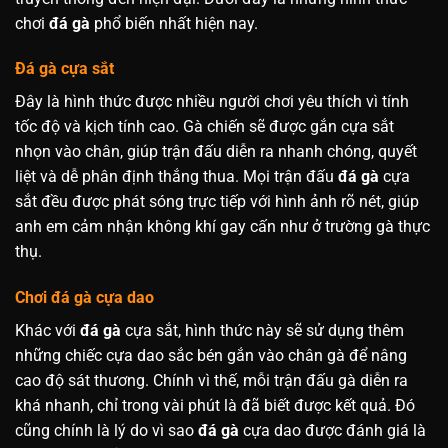
chơi
đá gà
phổ biến nhất hiện nay.
Đá gà cựa sắt
Đây là hình thức được nhiều người chơi yêu thích vì tính
tốc độ và kịch tính cao. Gà chiến sẽ được gắn cựa sắt
nhọn vào chân, giúp trận đấu diễn ra nhanh chóng, quyết
liệt và dễ phân định thắng thua. Mọi trận đấu
đá gà
cựa
sắt đều được phát sóng trực tiếp với hình ảnh rõ nét, giúp
anh em cảm nhận không khí gay cấn như ở trường gà thực
thụ.
Chơi đá gà cựa dao
Khác với
đá gà
cựa sắt, hình thức này sẽ sử dụng thêm
những chiếc cựa dao sắc bén gắn vào chân gà để nâng
cao độ sát thương. Chính vì thế, mỗi trận đấu gà diễn ra
khá nhanh, chỉ trong vài phút là đã biết được kết quả. Đó
cũng chính là lý do vì sao
đá gà
cựa dao được đánh giá là