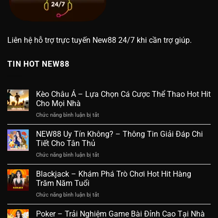
Liên hệ hỗ trợ trực tuyến New88 24/7 khi cần trợ giúp.
TIN HOT NEW88
Kèo Châu Á – Lựa Chọn Cá Cược Thể Thao Hot Hit
Cho Mọi Nhà
ở
Chức năng bình luận bị tắt
Kèo
Châu
NEW88 Uy Tín Không? – Thông Tin Giải Đáp Chi
Á
Tiết Cho Tân Thủ
–
ở
Chức năng bình luận bị tắt
Lựa
NEW88
Chọn
Uy
Blackjack – Khám Phá Trò Chơi Hot Hit Hàng
Cá
Tín
Cược
Trăm Năm Tuổi
Không?
Thể
ở
Chức năng bình luận bị tắt
–
Thao
Blackjack
Thông
Hot
–
Poker – Trải Nghiệm Game Bài Đỉnh Cao Tại Nhà
Tin
Hit