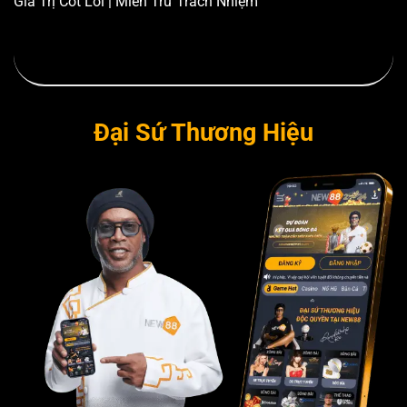
Giá Trị Cốt Lõi | Miễn Trừ Trách Nhiệm
Đại Sứ Thương Hiệu