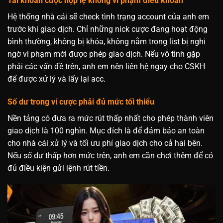
Tài khoản cược hợp lệ không vi phạm điều khoản
Hệ thống nhà cái sẽ check tình trạng account của anh em
trước khi giao dịch. Chỉ những nick cược đang hoạt động
bình thường, không bị khóa, không nằm trong list bị nghi
ngờ vi phạm mới được phép giao dịch. Nếu vô tình gặp
phải các vấn đề trên, anh em nên liên hệ ngay cho CSKH
để được xử lý và lấy lại acc.
Số dư trong ví cược phải đủ mức tối thiểu
Nền tảng có đưa ra mức rút thấp nhất cho phép thành viên
giao dịch là 100 nghìn. Mục đích là để đảm bảo an toàn
cho nhà cái xử lý và tối ưu phí giao dịch cho cả hai bên.
Nếu số dư thấp hơn mức trên, anh em cần chơi thêm để có
đủ điều kiện gửi lệnh rút tiền.