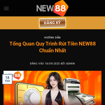
Bỏ
qua
nội
dung
ĐĂNG KÝ
HƯỚNG DẪN
Tổng Quan Quy Trình Rút Tiền NEW88
Chuẩn Nhất
ĐĂNG VÀO
18/09/2025
BỞI
ADMIN
18
Th9