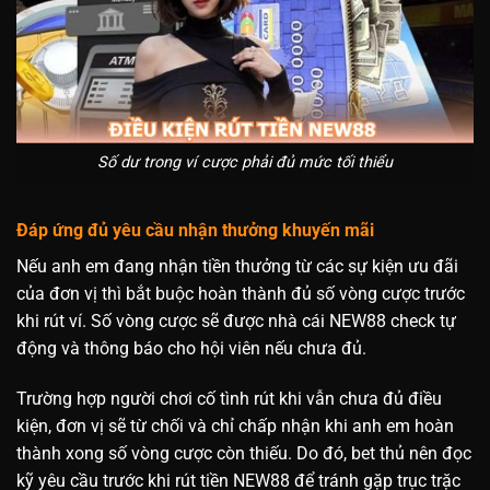
Số dư trong ví cược phải đủ mức tối thiểu
Đáp ứng đủ yêu cầu nhận thưởng khuyến mãi
Nếu anh em đang nhận tiền thưởng từ các sự kiện ưu đãi
của đơn vị thì bắt buộc hoàn thành đủ số vòng cược trước
khi rút ví. Số vòng cược sẽ được nhà cái NEW88 check tự
động và thông báo cho hội viên nếu chưa đủ.
Trường hợp người chơi cố tình rút khi vẫn chưa đủ điều
kiện, đơn vị sẽ từ chối và chỉ chấp nhận khi anh em hoàn
thành xong số vòng cược còn thiếu. Do đó, bet thủ nên đọc
kỹ yêu cầu trước khi rút tiền NEW88 để tránh gặp trục trặc