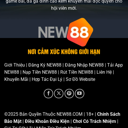
game bài, đá gà đỉnh cao kèm khuyến mãi độc quyền cho
hội viên mới.
Giới Thiệu
|
Đăng Ký NEW88
|
Đăng Nhập NEW88
|
Tải App
NEW88
|
Nạp Tiền NEW88
|
Rút Tiền NEW88
|
Liên Hệ
|
Khuyến Mãi
| Hợp Tác Đại Lý |
Sơ Đồ Website
©2025 Bản Quyền Thuộc NEW88.COM | 18+ |
Chính Sách
Bảo Mật
|
Điều Khoản Điều Kiện
|
Chơi Có Trách Nhiệm
|