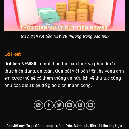
Giao dịch rút tiền NEW88 thường trong bao lâu?
Lời kết
Rút tiền NEW88
là một thao tác cần thiết và phải được
thực hiện đúng, an toàn. Qua bài viết bên trên, hy vọng anh
em cược thủ sẽ có thêm thông tin hữu ích về thủ tục cũng
như các điều kiện để giao dịch thành công.
Bài viết này được đăng trong
Hướng Dẫn
. Đánh dấu
liên kết thường trực
.