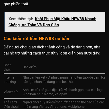
gây phiền toái.
Xem thêm tại:
Khôi Phục Mật Khẩu NEW88 Nhanh
Chóng, An Toàn Và Đơn Giản
Các kiểu rút tiền NEW88 cơ bản
Để người chơi giao dịch thành công và dễ dàng hơn, nhà
cái hỗ trợ những cách thức rút ví đơn giản bên dưới đây:
Cách
Đặc điểm
thức
Internet
Nhà cái liên kết với nhiều ngân hàng tên tuổi để đem tới
banking
các lựa chọn đa dạng cho bet thủ.
Anh em có thể giao dịch rút ví nhanh gọn qua các loại
Ví điện tử
ví cơ bản như Momo, Zalopay,…
Thẻ card
Người chơi quy đổi điểm thưởng thành thẻ cào của các
điện thoại
nhà mạng Viettel, Vinaphone, Mobiphone.